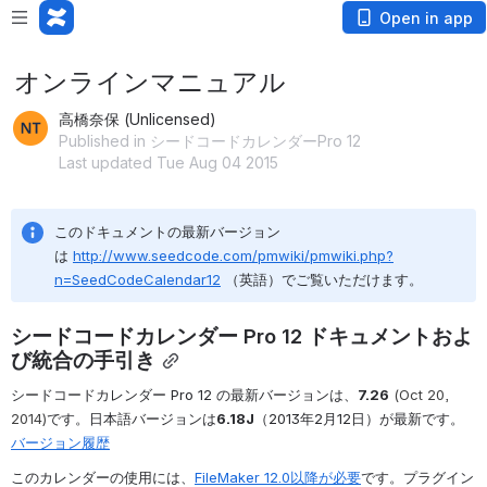
Open in app
オンラインマニュアル
高橋奈保 (Unlicensed)
Published in シードコードカレンダーPro 12
Last updated Tue Aug 04 2015
このドキュメントの最新バージョン
は 
http://www.seedcode.com/pmwiki/pmwiki.php?
n=SeedCodeCalendar12
 （英語）でご覧いただけます。
シードコードカレンダー Pro 12 ドキュメントおよ
び統合の手引き
シードコードカレンダー Pro 12 の最新バージョンは、
7.26
 (Oct 20, 
2014)
です。日本語バージョンは
6.18J
（2013年2月12日）が最新です。
バージョン履歴
このカレンダーの使用には、
FileMaker 12.0以降が必要
です。プラグイン